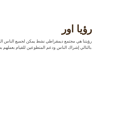
رؤيا اور
رؤيتنا هي مجتمع ديمقراطي نشط يمكن لجميع الناس المشا
بالتالي إشراك الناس ودعم المتطوعين للقيام بعملهم بشكل أفضل.