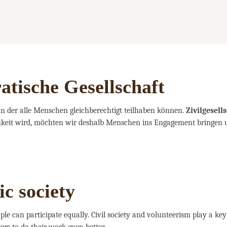
atische Gesellschaft
 an der alle Menschen gleichberechtigt teilhaben können.
Zivilgesel
ichkeit wird, möchten wir deshalb Menschen ins Engagement bringen 
c society
ple can participate equally. Civil society and volunteerism play a key 
rs to do their work even better.