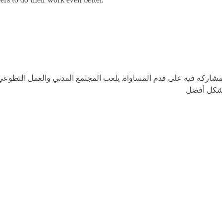
ركة فيه على قدم المساواة. يلعب المجتمع المدني والعمل التطوعي دورً